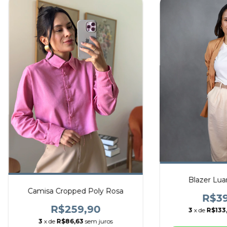
Blazer Lua
Camisa Cropped Poly Rosa
R$39
R$259,90
3
x de
R$133
3
x de
R$86,63
sem juros