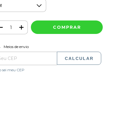
ALTERAR CEP
regas para o CEP:
Meios de envio
CALCULAR
o sei meu CEP