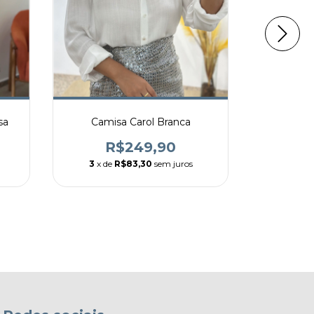
Calça Al
sa
Camisa Carol Branca
R
R$249,90
3
x de
3
x de
R$83,30
sem juros