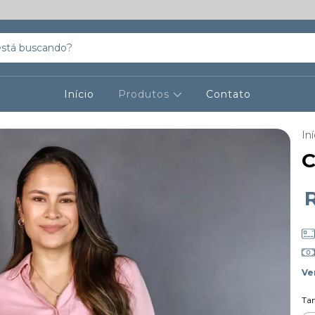
Início
Produtos
Contato
Iní
C
Ve
Ta