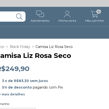
0
Atendimento
Minha conta
Meu carrinho
cio
>
Black Friday
>
Camisa Liz Rosa Seco
amisa Liz Rosa Seco
R$249,90
3
x de
R$83,30
sem juros
5% de desconto
pagando com Pix
r mais detalhes
manho