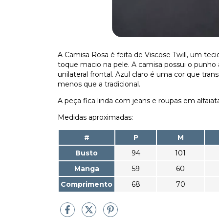
A Camisa Rosa é feita de Viscose Twill, um te
toque macio na pele. A camisa possui o punho 
unilateral frontal. Azul claro é uma cor que tra
menos que a tradicional.
A peça fica linda com jeans e roupas em alfaiata
Medidas aproximadas:
#
P
M
Busto
94
101
Manga
59
60
Comprimento
68
70