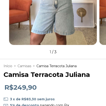
1
/
3
Início
>
Camisas
>
Camisa Terracota Juliana
Camisa Terracota Juliana
R$249,90
3
x de
R$83,30
sem juros
5% de desconto
pagando com Pix