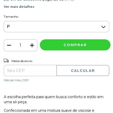
Ver mais detalhes
Tamanho
ALTERAR CEP
Entregas para o CEP:
Meios de envio
CALCULAR
Não sei meu CEP
A escolha perfeita para quem busca conforto e estilo em
uma só peça.
Confeccionada em uma mistura suave de viscose e