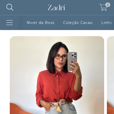
0
Niver da Boss
Coleção Cacau
Linho