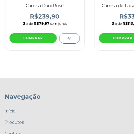
Camisa Dani Rosê
Camisa de Lais
R$239,90
R$33
3
x de
R$79,97
sem juros
3
x de
R$113
COMPRAR
COMPRAR
Navegação
Início
Produtos
Contato