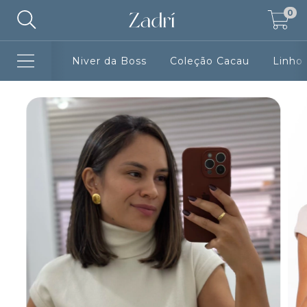
0
Niver da Boss
Coleção Cacau
Linho