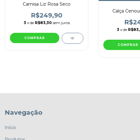
Camisa Liz Rosa Seco
Calça Cenour
R$249,90
R$24
3
x de
R$83,30
sem juros
3
x de
R$83
COMPRAR
COMPRAR
Navegação
Início
Produtos