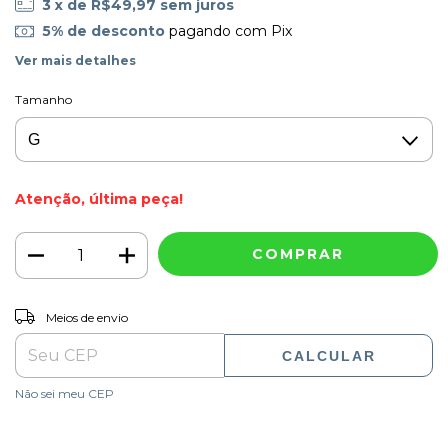
3
x de
R$49,97
sem juros
5% de desconto
pagando com Pix
Ver mais detalhes
Tamanho
Atenção, última peça!
ALTERAR CEP
Entregas para o CEP:
Meios de envio
CALCULAR
Não sei meu CEP