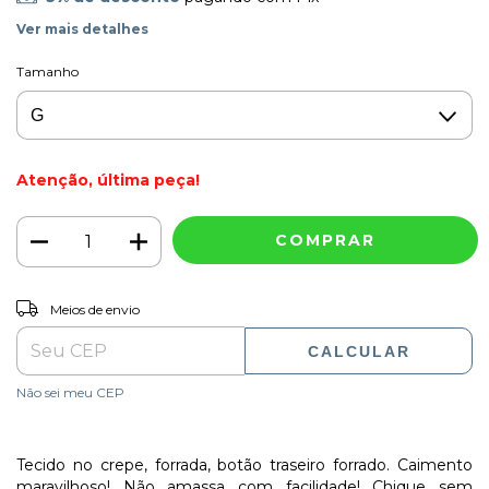
Ver mais detalhes
Tamanho
Atenção, última peça!
ALTERAR CEP
Entregas para o CEP:
Meios de envio
CALCULAR
Não sei meu CEP
Tecido no crepe, forrada, botão traseiro forrado. Caimento
maravilhoso! Não amassa com facilidade! Chique sem