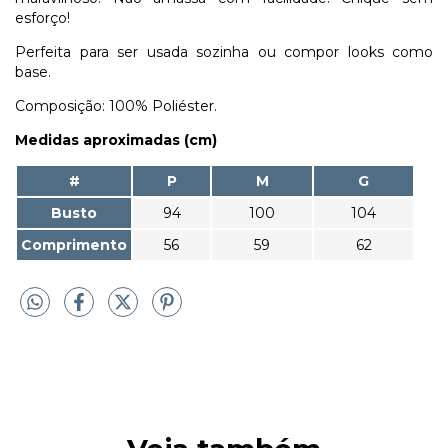
esforço!
Perfeita para ser usada sozinha ou compor looks como
base.
Composição: 100% Poliéster.
Medidas aproximadas (cm)
#
P
M
G
Busto
94
100
104
Comprimento
56
59
62