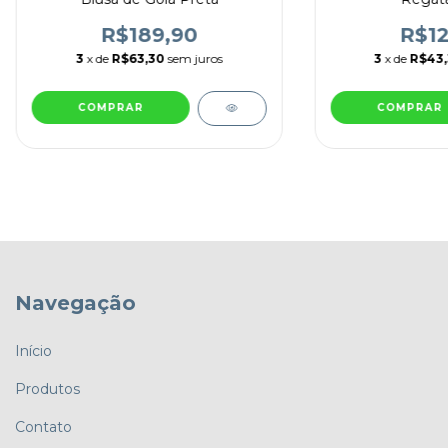
R$189,90
R$12
3
x de
R$63,30
sem juros
3
x de
R$43
COMPRAR
COMPRAR
Navegação
Início
Produtos
Contato