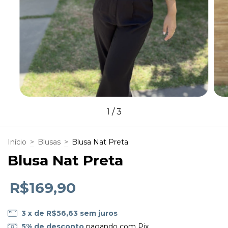
1
/
3
Início
>
Blusas
>
Blusa Nat Preta
Blusa Nat Preta
R$169,90
3
x de
R$56,63
sem juros
5% de desconto
pagando com Pix