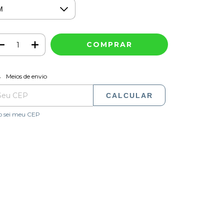
ALTERAR CEP
regas para o CEP:
Meios de envio
CALCULAR
o sei meu CEP