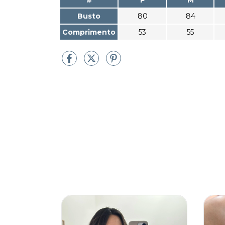
Busto
80
84
Comprimento
53
55