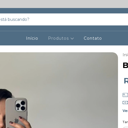
Início
Produtos
Contato
Iní
B
Ve
Ta