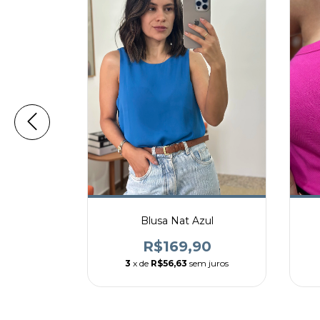
 Ágata
Blusa Nat Azul
90
R$169,90
m juros
3
x de
R$56,63
sem juros