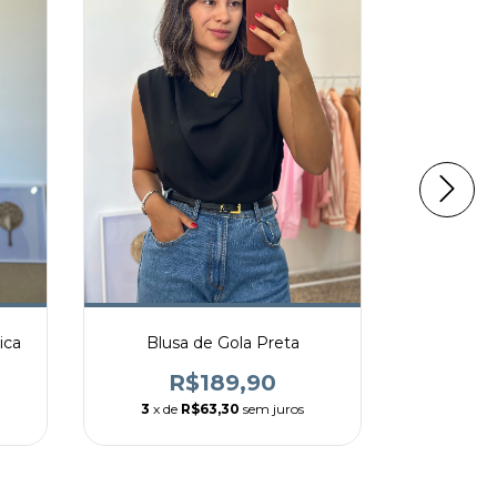
ica
Blusa de Gola Preta
Bl
R$189,90
R
3
x de
R$63,30
sem juros
3
x de