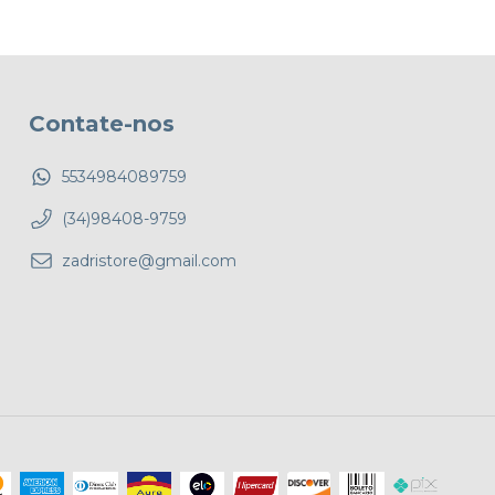
Contate-nos
5534984089759
(34)98408-9759
zadristore@gmail.com