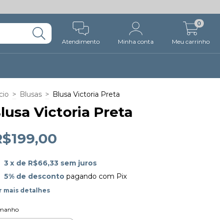
0
Atendimento
Minha conta
Meu carrinho
cio
>
Blusas
>
Blusa Victoria Preta
lusa Victoria Preta
R$199,00
3
x de
R$66,33
sem juros
5% de desconto
pagando com Pix
r mais detalhes
manho